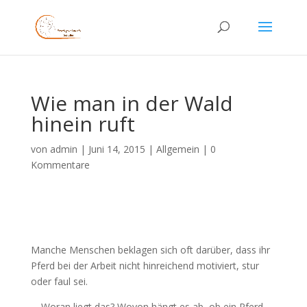
Wie man in der Wald
hinein ruft
von
admin
|
Juni 14, 2015
|
Allgemein
|
0
Kommentare
Manche Menschen beklagen sich oft darüber, dass ihr
Pferd bei der Arbeit nicht hinreichend motiviert, stur
oder faul sei.
… Woran liegt das? Wovon hängt es ab, ob ein Pferd